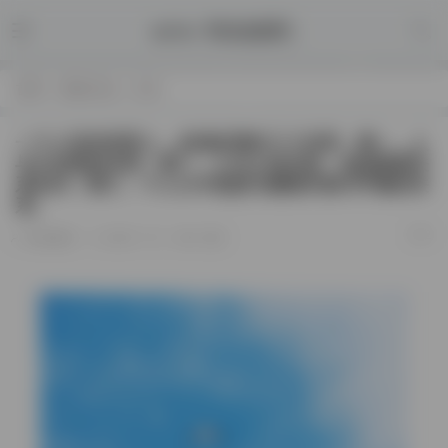
echo '秋知德雨';
首页
/
我的日志
/
正文
一个人活在世界上，必须处理好三个关系：第一，人
与大自然的关系；第二，人与人的关系，包括家庭关
系在内；第三，个人心中思想与感情矛盾与平衡的关
系。
1/12
秋知德雨
2022-1-12
1,562