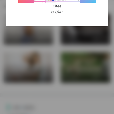
相关推荐
Gitee
by aj0.cn
从照相说起
忧伤无非是低落的热情。
1,859℃
2022-1-8
1,674℃
2022-1-12
会唱歌的墙
并没有什么特别的理由，只是喜欢到远一点的地方。喜欢到远一点的庭院，去割远一点的草。喜欢到远一点的路上，去看远一点的风景。
1,857℃
2022-1-8
2,236℃
2022-1-12
共有
0
条评论