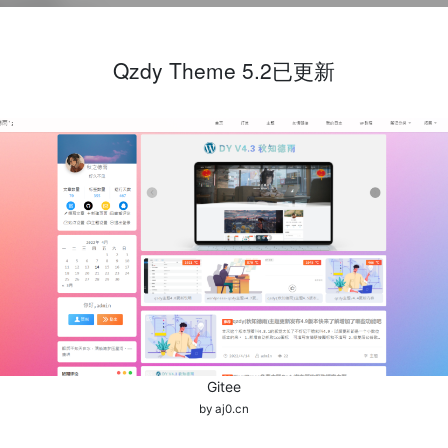
秋知德雨
1月08日09:02
Qzdy Theme 5.2已更新
6
非特殊说明，本博所有文章均为博主原创。
如若转载，请注明出处：
https://aj0.cn/webcode/106.html
Gitee
会唱歌的墙
上一篇:
下一篇:
by aj0.cn